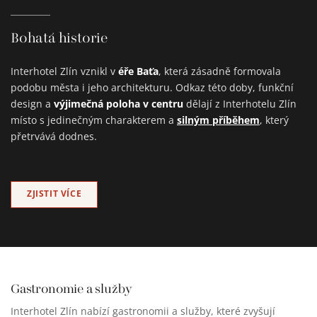
Bohatá historie
éře Baťa
Interhotel Zlín vznikl v
, která zásadně formovala
podobu města i jeho architekturu. Odkaz této doby, funkční
výjimečná poloha v centru
design a
dělají z Interhotelu Zlín
silným příběhem
místo s jedinečným charakterem a
, který
přetrvává dodnes.
ZJISTIT VÍCE
Gastronomie a služby
Interhotel Zlín nabízí gastronomii a služby, které zvyšují