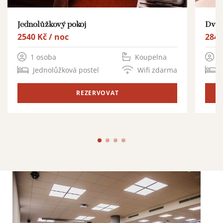
Jednolůžkový pokoj
Dvou
2540 Kč / noc
2840
1 osoba
Koupelna
1
Jednolůžková postel
Wifi zdarma
REZERVOVAT