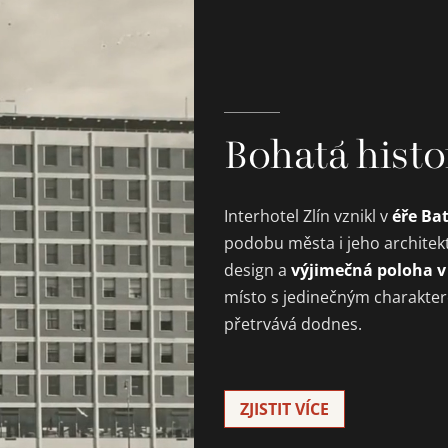
Bohatá histo
éře Ba
Interhotel Zlín vznikl v
podobu města i jeho architek
výjimečná poloha v
design a
místo s jedinečným charakte
přetrvává dodnes.
ZJISTIT VÍCE