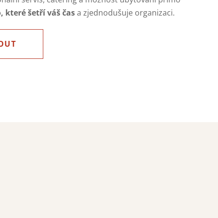
 které šetří váš čas
a zjednodušuje organizaci.
OUT