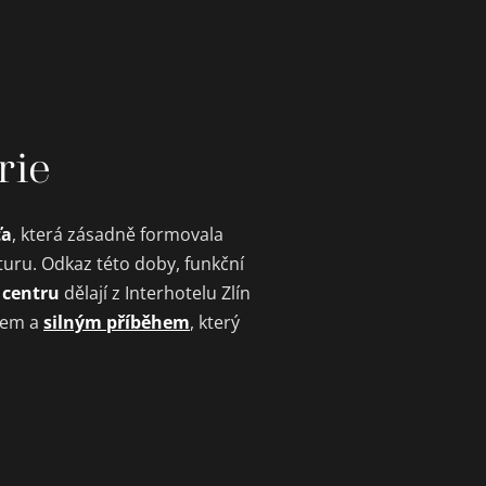
rie
ťa
, která zásadně formovala
turu. Odkaz této doby, funkční
 centru
dělají z Interhotelu Zlín
silným příběhem
rem a
, který