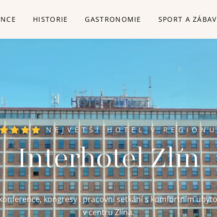
ENCE
HISTORIE
GASTRONOMIE
SPORT A ZÁBA
NEJVĚTŠÍ HOTEL V REGION
Interhotel Zlín
konference, kongresy i pracovní setkání s komfortním ubyt
v centru Zlína.