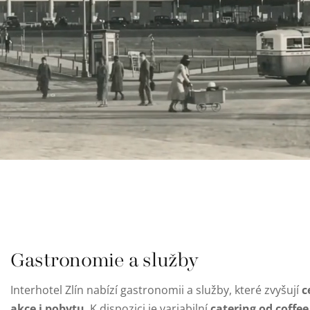
Gastronomie a služby
c
Interhotel Zlín nabízí gastronomii a služby, které zvyšují
akce i pobytu
catering od coffe
. K dispozici je variabilní