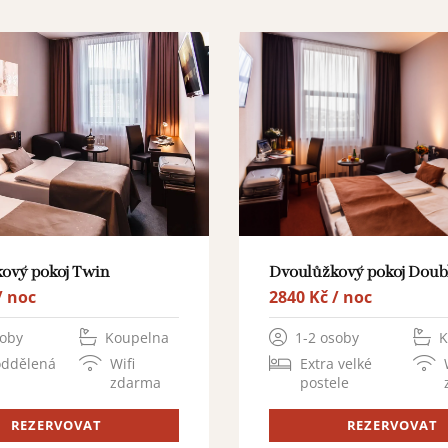
Dvoulůžkový pokoj Doub
ový pokoj Twin
2840 Kč / noc
/ noc
1-2 osoby
K
soby
Koupelna
Extra velké
oddělená
Wifi
postele
zdarma
REZERVOVAT
REZERVOVAT