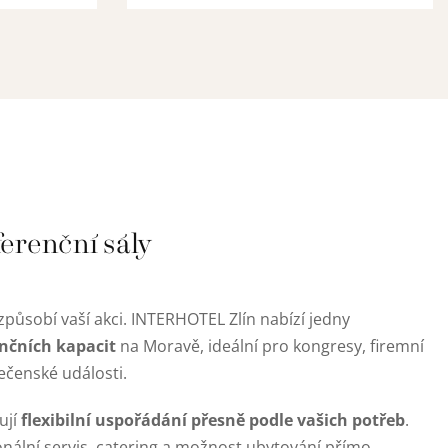
ferenční sály
izpůsobí vaší akci. INTERHOTEL Zlín nabízí jedny
nčních kapacit
na Moravě, ideální pro kongresy, firemní
lečenské události.
flexibilní uspořádání přesně podle vašich potřeb
ují
.
onální servis, catering a možnost ubytování přímo