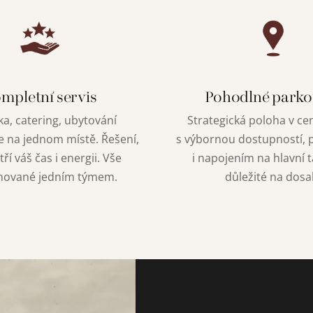
mpletní servis
Pohodlné parko
a, catering, ubytování
Strategická poloha v cen
e na jednom místě. Řešení,
s výbornou dostupností,
tří váš čas i energii. Vše
i napojením na hlavní t
nované jedním týmem.
důležité na dosa