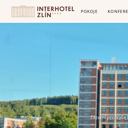
POKOJE
KONFER
Zázemí pro Vaše 