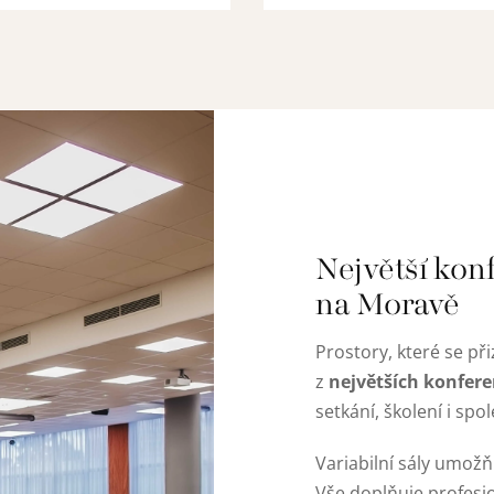
Největší kon
na Moravě
Prostory, které se př
největších konfere
z
setkání, školení i spo
Variabilní sály umožň
Vše doplňuje profesi