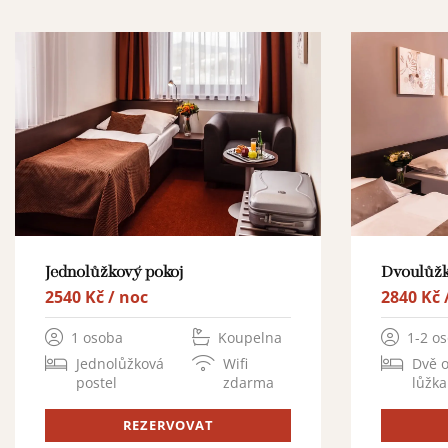
Jednolůžkový pokoj
Dvoulůžk
2540 Kč / noc
2840 Kč 
1 osoba
Koupelna
1-2 o
Jednolůžková
Wifi
Dvě 
postel
zdarma
lůžka
REZERVOVAT