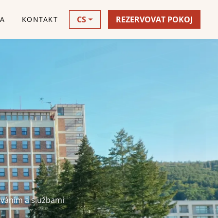
CS
REZERVOVAT POKOJ
VA
KONTAKT
U
ováním a službami