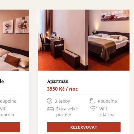
le
Apartmán
3550 Kč / noc
oupelna
3 osoby
Koupelna
Wifi
Extra velké
Wifi
zdarma
postele
zdarma
REZERVOVAT