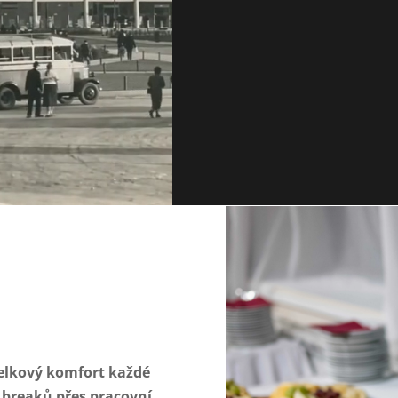
elkový komfort každé
e breaků přes pracovní