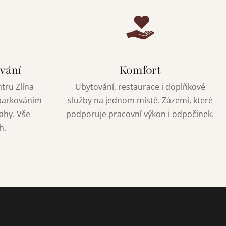
vání
Komfort
tru Zlína
Ubytování, restaurace i doplňkové
 parkováním
služby na jednom místě. Zázemí, které
ahy. Vše
podporuje pracovní výkon i odpočinek.
h.