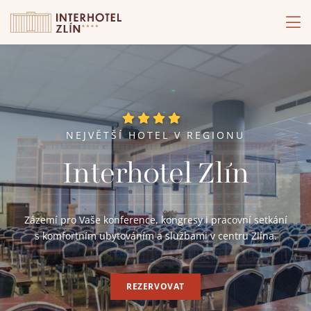
NEJVĚTŠÍ HOTEL V REGIONU
Interhotel Zlín
Zázemí pro Vaše konference, kongresy i pracovní setkání
s komfortním ubytováním a službami v centru Zlína.
REZERVOVAT