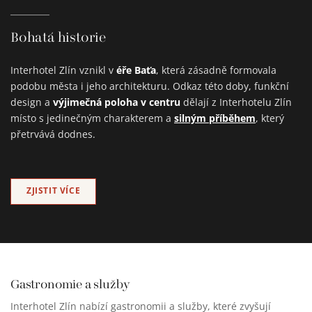
Bohatá historie
éře Baťa
Interhotel Zlín vznikl v
, která zásadně formovala
podobu města i jeho architekturu. Odkaz této doby, funkční
výjimečná poloha v centru
design a
dělají z Interhotelu Zlín
silným příběhem
místo s jedinečným charakterem a
, který
přetrvává dodnes.
ZJISTIT VÍCE
Gastronomie a služby
Interhotel Zlín nabízí gastronomii a služby, které zvyšují