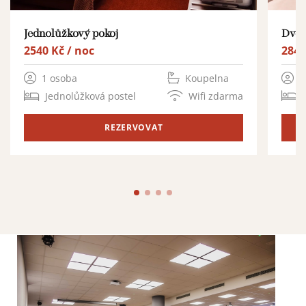
Jednolůžkový pokoj
Dvou
2540 Kč / noc
2840
1 osoba
Koupelna
1
Jednolůžková postel
Wifi zdarma
REZERVOVAT