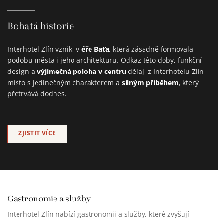
Bohatá historie
éře Baťa
Interhotel Zlín vznikl v
, která zásadně formovala
podobu města i jeho architekturu. Odkaz této doby, funkční
výjimečná poloha v centru
design a
dělají z Interhotelu Zlín
silným příběhem
místo s jedinečným charakterem a
, který
přetrvává dodnes.
ZJISTIT VÍCE
Gastronomie a služby
Interhotel Zlín nabízí gastronomii a služby, které zvyšují