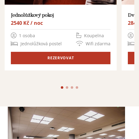
Jednolůžkový pokoj
Dvou
2540 Kč / noc
2840
1 osoba
Koupelna
1
Jednolůžková postel
Wifi zdarma
REZERVOVAT