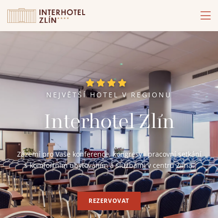
NEJVĚTŠÍ HOTEL V REGIONU
Interhotel Zlín
Zázemí pro Vaše konference, kongresy i pracovní setkání
s komfortním ubytováním a službami v centru Zlína.
REZERVOVAT