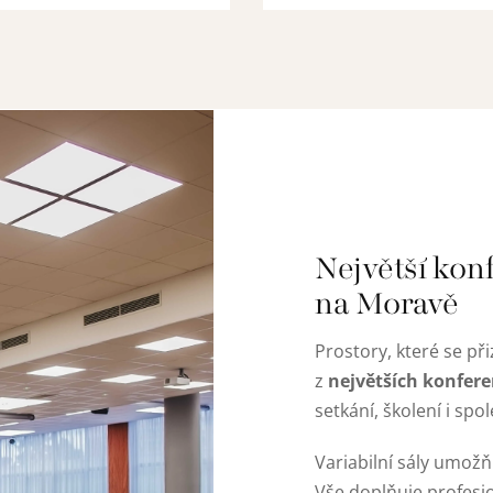
Největší kon
na Moravě
Prostory, které se př
největších konfere
z
setkání, školení i spo
Variabilní sály umožň
Vše doplňuje profesi