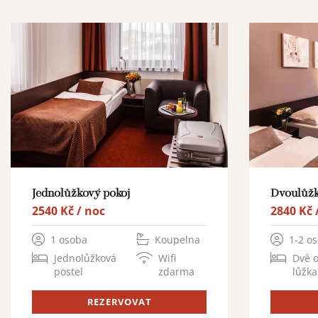
Jednolůžkový pokoj
Dvoulůžk
2540 Kč / noc
2840 Kč 
1 osoba
Koupelna
1-2 o
Jednolůžková
Wifi
Dvě 
postel
zdarma
lůžka
REZERVOVAT