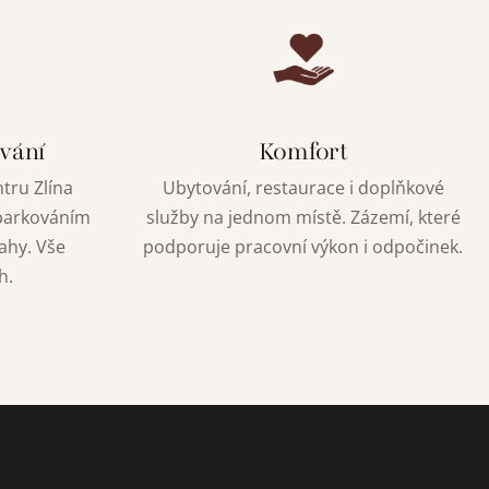
vání
Komfort
tru Zlína
Ubytování, restaurace i doplňkové
 parkováním
služby na jednom místě. Zázemí, které
ahy. Vše
podporuje pracovní výkon i odpočinek.
h.