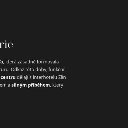
rie
ťa
, která zásadně formovala
turu. Odkaz této doby, funkční
 centru
dělají z Interhotelu Zlín
silným příběhem
rem a
, který