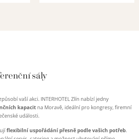
ferenční sály
izpůsobí vaší akci. INTERHOTEL Zlín nabízí jedny
nčních kapacit
na Moravě, ideální pro kongresy, firemní
lečenské události.
flexibilní uspořádání přesně podle vašich potřeb
ují
.
onální servis, catering a možnost ubytování přímo