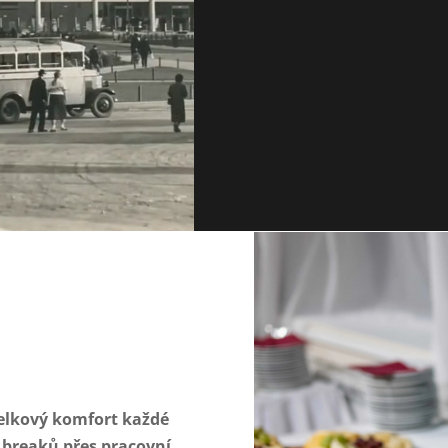
elkový komfort každé
e breaků přes pracovní