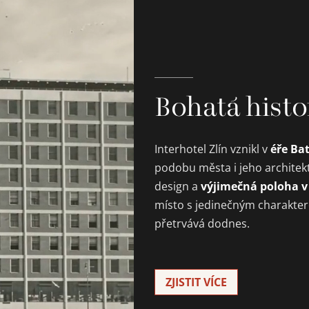
Bohatá histo
éře Ba
Interhotel Zlín vznikl v
podobu města i jeho architek
výjimečná poloha v
design a
místo s jedinečným charakte
přetrvává dodnes.
ZJISTIT VÍCE