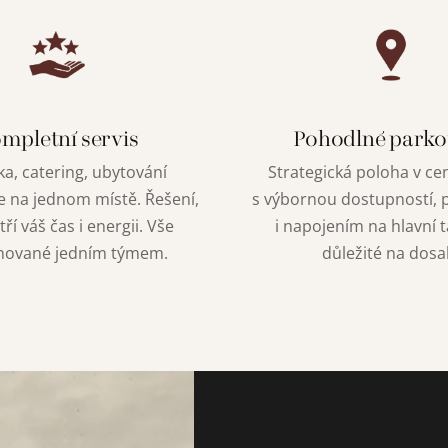
mpletní servis
Pohodlné parko
a, catering, ubytování
Strategická poloha v cen
e na jednom místě. Řešení,
s výbornou dostupností,
tří váš čas i energii. Vše
i napojením na hlavní t
nované jedním týmem.
důležité na dosa