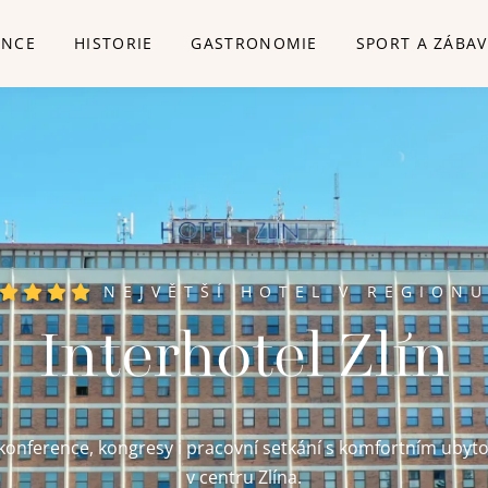
ENCE
HISTORIE
GASTRONOMIE
SPORT A ZÁBA
NEJVĚTŠÍ HOTEL V REGION
Interhotel Zlín
konference, kongresy i pracovní setkání s komfortním ubyt
v centru Zlína.