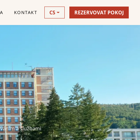
CS
REZERVOVAT POKOJ
VA
KONTAKT
U
ováním a službami