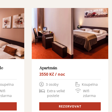
le
Apartmán
3550 Kč / noc
oupelna
3 osoby
Koupelna
Wifi
Extra velké
Wifi
zdarma
postele
zdarma
REZERVOVAT