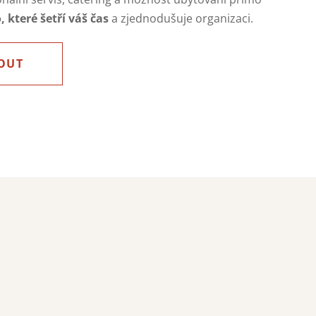
 které šetří váš čas
a zjednodušuje organizaci.
OUT