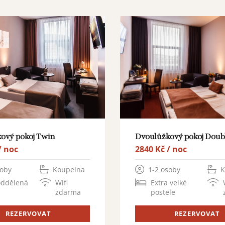
Dvoulůžkový pokoj Doub
ový pokoj Twin
2840 Kč / noc
/ noc
1-2 osoby
K
soby
Koupelna
Extra velké
oddělená
Wifi
postele
zdarma
REZERVOVAT
REZERVOVAT