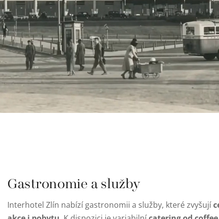
Gastronomie a služby
c
Interhotel Zlín nabízí gastronomii a služby, které zvyšují
akce i pobytu
catering od coffe
. K dispozici je variabilní