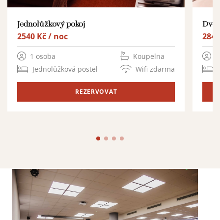
Jednolůžkový pokoj
Dvou
2540 Kč / noc
2840
1 osoba
Koupelna
1
Jednolůžková postel
Wifi zdarma
REZERVOVAT