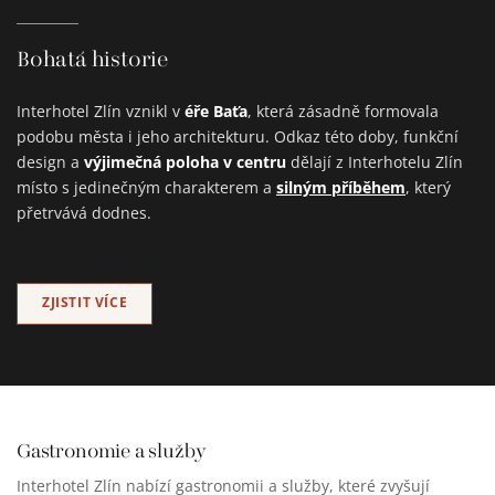
Bohatá historie
éře Baťa
Interhotel Zlín vznikl v
, která zásadně formovala
podobu města i jeho architekturu. Odkaz této doby, funkční
výjimečná poloha v centru
design a
dělají z Interhotelu Zlín
silným příběhem
místo s jedinečným charakterem a
, který
přetrvává dodnes.
ZJISTIT VÍCE
Gastronomie a služby
Interhotel Zlín nabízí gastronomii a služby, které zvyšují