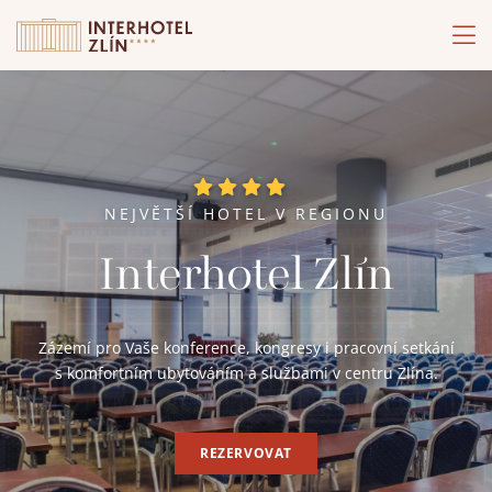
NEJVĚTŠÍ HOTEL V REGIONU
Interhotel Zlín
Zázemí pro Vaše konference, kongresy i pracovní setkání
s komfortním ubytováním a službami v centru Zlína.
REZERVOVAT