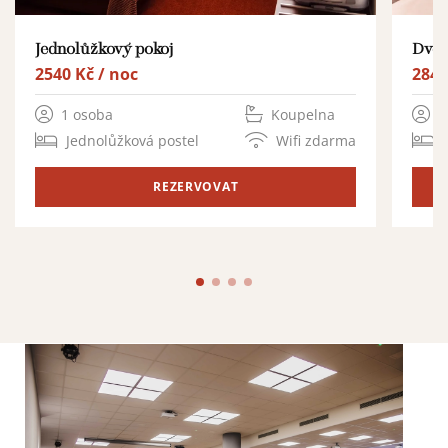
Jednolůžkový pokoj
Dvou
2540 Kč / noc
2840
1 osoba
Koupelna
1
Jednolůžková postel
Wifi zdarma
REZERVOVAT