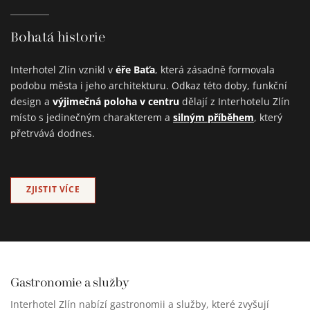
Bohatá historie
éře Baťa
Interhotel Zlín vznikl v
, která zásadně formovala
podobu města i jeho architekturu. Odkaz této doby, funkční
výjimečná poloha v centru
design a
dělají z Interhotelu Zlín
silným příběhem
místo s jedinečným charakterem a
, který
přetrvává dodnes.
ZJISTIT VÍCE
Gastronomie a služby
Interhotel Zlín nabízí gastronomii a služby, které zvyšují